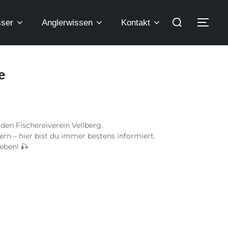
ser
Anglerwissen
Kontakt
e
den Fischereiverein Vellberg.
n – hier bist du immer bestens informiert.
eben! 🎣