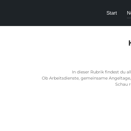
Start
N
In dieser Rubrik findest du 
Ob Arbeitsdienste, gemeinsame Angeltage, 
Schau r