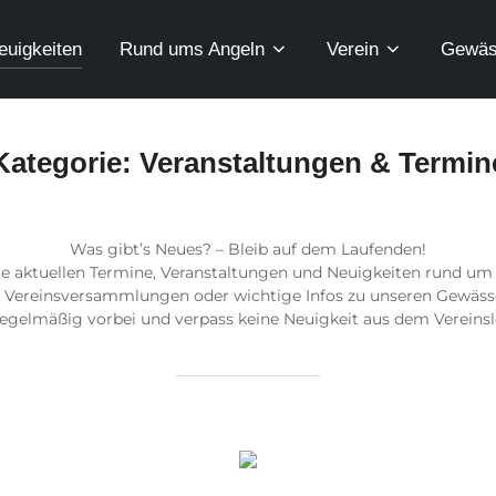
euigkeiten
Rund ums Angeln
Verein
Gewäs
Kategorie:
Veranstaltungen & Termin
Was gibt’s Neues? – Bleib auf dem Laufenden!
alle aktuellen Termine, Veranstaltungen und Neuigkeiten rund um 
Vereinsversammlungen oder wichtige Infos zu unseren Gewässer
egelmäßig vorbei und verpass keine Neuigkeit aus dem Vereinsl