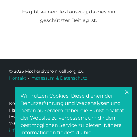
Es gibt keinen Textauszug, da dies ein
geschützter Beitrag ist.
© 2025 Fischereiverein Vellberg e.V.
Kontakt
-
Impressum & Datenschutz
x
Wir nutzen Cookies! Diese dienen der
Benutzerführung und Webanalysen und
Kontakt:
Fischereiverein Vellberg e.V.
helfen außerdem dabei, die Funktionalität
Im Lindach 19
der Website zu verbessern, um dir den
74523 Schwäbisch Hall
bestmöglichen Service zu bieten. Nähere
info@fischereiverein-vellberg.de
Informationen findest du hier: