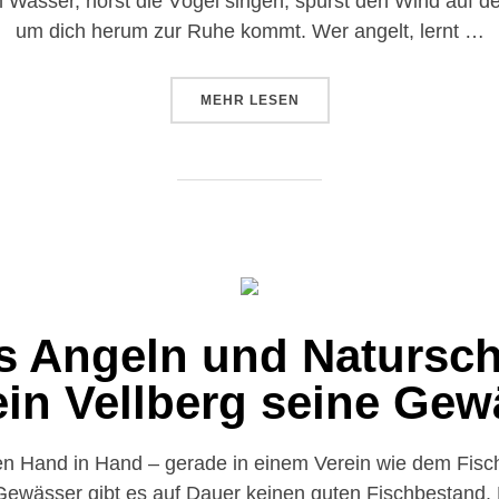
m Wasser, hörst die Vögel singen, spürst den Wind auf de
um dich herum zur Ruhe kommt. Wer angelt, lernt …
MEHR
LESEN
s Angeln und Natursch
ein Vellberg seine Gew
n Hand in Hand – gerade in einem Verein wie dem Fisch
wässer gibt es auf Dauer keinen guten Fischbestand. D