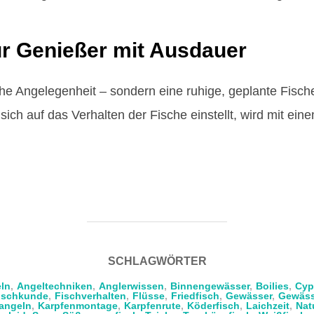
für Genießer mit Ausdauer
he Angelegenheit – sondern eine ruhige, geplante Fische
ich auf das Verhalten der Fische einstellt, wird mit eine
SCHLAGWÖRTER
ln
,
Angeltechniken
,
Anglerwissen
,
Binnengewässer
,
Boilies
,
Cyp
ischkunde
,
Fischverhalten
,
Flüsse
,
Friedfisch
,
Gewässer
,
Gewäss
angeln
,
Karpfenmontage
,
Karpfenrute
,
Köderfisch
,
Laichzeit
,
Nat