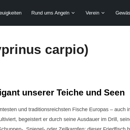
euigkeiten
Rund ums Angeln
Verein
Gewäs
prinus carpio)
igant unserer Teiche und Seen
nntesten und traditionsreichsten Fische Europas – auch 
tiviert, begeistert er durch seine Ausdauer im Drill, se
chuppen-, Spiegel- oder Zeilkarpfen: dieser Friedfisch