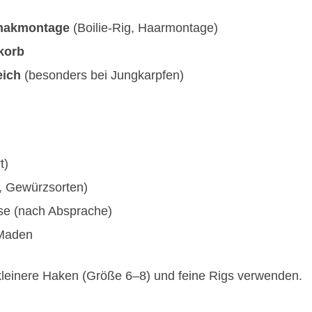
thakmontage
(Boilie-Rig, Haarmontage)
korb
eich
(besonders bei Jungkarpfen)
t)
t, Gewürzsorten)
sse (nach Absprache)
 Maden
 kleinere Haken (Größe 6–8) und feine Rigs verwenden.