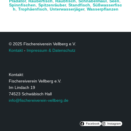
Prädator
,
Räuberfisch
,
Raubfisch
,
Schnabelmaul
,
Seen
,
Spinnfischen
,
Spitzenräuber
,
Standfisch
,
Süßwasserfisc
h
,
Trophäenfisch
,
Unterwasserjäger
,
Wasserpflanzen
© 2025 Fischereiverein Vellberg e.V.
Kontakt
-
Impressum & Datenschutz
Kontakt:
Fischereiverein Vellberg e.V.
Im Lindach 19
74523 Schwäbisch Hall
info@fischereiverein-vellberg.de
Facebook
Instagram