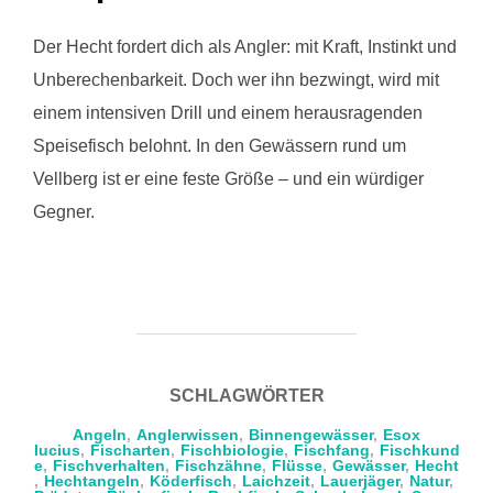
Der Hecht fordert dich als Angler: mit Kraft, Instinkt und
Unberechenbarkeit. Doch wer ihn bezwingt, wird mit
einem intensiven Drill und einem herausragenden
Speisefisch belohnt. In den Gewässern rund um
Vellberg ist er eine feste Größe – und ein würdiger
Gegner.
SCHLAGWÖRTER
Angeln
,
Anglerwissen
,
Binnengewässer
,
Esox
lucius
,
Fischarten
,
Fischbiologie
,
Fischfang
,
Fischkund
e
,
Fischverhalten
,
Fischzähne
,
Flüsse
,
Gewässer
,
Hecht
,
Hechtangeln
,
Köderfisch
,
Laichzeit
,
Lauerjäger
,
Natur
,