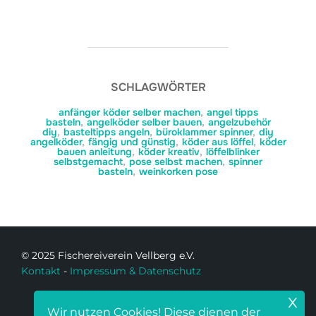
SCHLAGWÖRTER
anfänger köder selber machen
,
angel tipps
basteln
,
angelköder selber bauen
,
angelzubehör
diy
,
basteltipps angeln
,
büroklammer spinner
,
diy
angelköder
,
fängig und günstig
,
köder aus löffel
,
köder
bauen anleitung
,
köder kreativ
,
löffelblinker
selbstgemacht
,
pose selbst machen
,
spinner
basteln
,
weinkorken pose
© 2025 Fischereiverein Vellberg e.V.
Kontakt
-
Impressum & Datenschutz
x
Wir nutzen Cookies! Diese dienen der