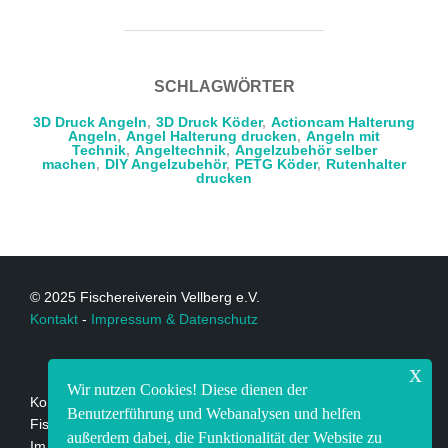
SCHLAGWÖRTER
3D Druck Angeln
,
3D Druck Köder
,
Actioncam Halterung
Angeln
,
Angel Halterung drucken
,
Angeln mit
Technik
,
Angeltechnik
,
Angelzubehör selber
machen
,
DIY Angelzubehör
,
PETG Köder
,
Rutenhalter
drucken
© 2025 Fischereiverein Vellberg e.V.
Kontakt
-
Impressum & Datenschutz
x
Wir nutzen Cookies! Diese dienen der
Kontakt:
Benutzerführung und Webanalysen und helfen
Fischereiverein Vellberg e.V.
außerdem dabei, die Funktionalität der Website zu
Im Lindach 19