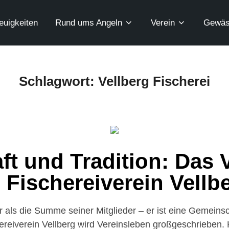
euigkeiten
Rund ums Angeln
Verein
Gewäs
Schlagwort:
Vellberg Fischerei
t und Tradition: Das 
 Fischereiverein Vellb
hr als die Summe seiner Mitglieder – er ist eine Gemeins
ereiverein Vellberg wird Vereinsleben großgeschrieben. H