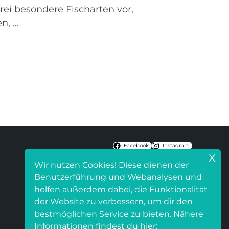
rei besondere Fischarten vor,
n, …
Facebook
Instagram
x
Wir nutzen Cookies! Diese dienen der
Benutzerführung und Webanalysen und
helfen außerdem dabei, die Funktionalität
der Website zu verbessern, um dir den
bestmöglichen Service zu bieten. Nähere
Informationen findest du hier: