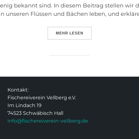
enig bekannt sind. In diesem Beitrag stellen wir d
 in unseren Flüssen und Bächen leben, und erkläre
MEHR
LESEN
Kontakt:
Fischereiverein Vellberg e.V.
Im Lindach 19
74523 Schwäbisch Hall
info@fischereiverein-vellberg.de