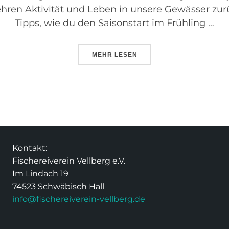
ren Aktivität und Leben in unsere Gewässer zurüc
Tipps, wie du den Saisonstart im Frühling …
MEHR
LESEN
Kontakt:
Fischereiverein Vellberg e.V.
Im Lindach 19
74523 Schwäbisch Hall
info@fischereiverein-vellberg.de