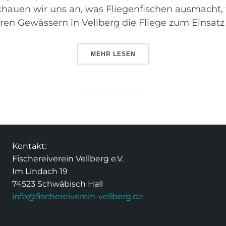
schauen wir uns an, was Fliegenfischen ausmacht, 
ren Gewässern in Vellberg die Fliege zum Einsa
MEHR
LESEN
Kontakt:
Fischereiverein Vellberg e.V.
Im Lindach 19
74523 Schwäbisch Hall
info@fischereiverein-vellberg.de