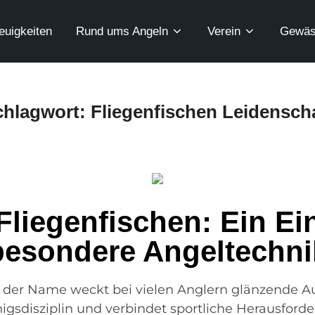
euigkeiten
Rund ums Angeln
Verein
Gewäs
chlagwort:
Fliegenfischen Leidensch
Fliegenfischen: Ein Ein
besondere Angeltechni
in der Name weckt bei vielen Anglern glänzende 
önigsdisziplin und verbindet sportliche Herausfor