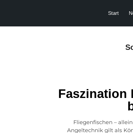
Start
N
S
Faszination 
Fliegenfischen – alle
Angeltechnik gilt als K