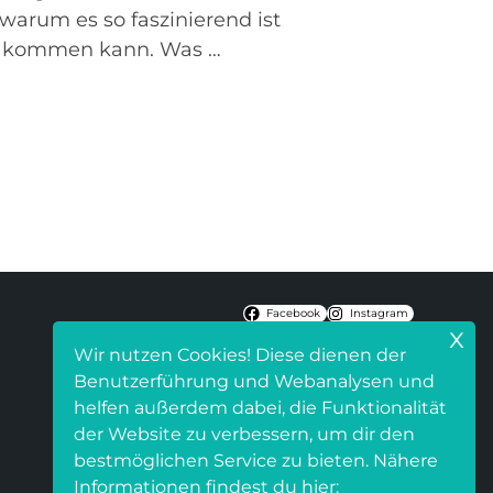
warum es so faszinierend ist
tz kommen kann. Was …
Facebook
Instagram
x
Wir nutzen Cookies! Diese dienen der
Benutzerführung und Webanalysen und
helfen außerdem dabei, die Funktionalität
der Website zu verbessern, um dir den
bestmöglichen Service zu bieten. Nähere
Informationen findest du hier: