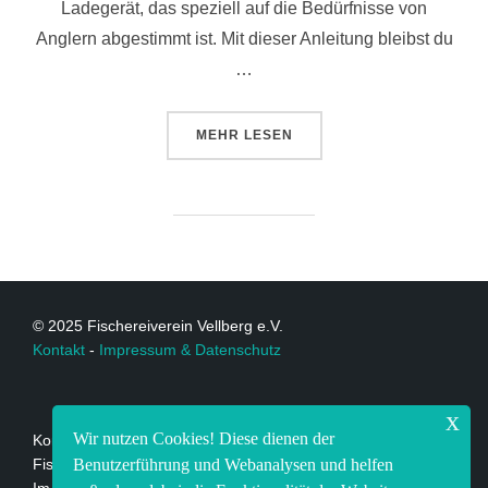
Ladegerät, das speziell auf die Bedürfnisse von
Anglern abgestimmt ist. Mit dieser Anleitung bleibst du
…
MEHR
LESEN
© 2025 Fischereiverein Vellberg e.V.
Kontakt
-
Impressum & Datenschutz
x
Wir nutzen Cookies! Diese dienen der
Kontakt:
Benutzerführung und Webanalysen und helfen
Fischereiverein Vellberg e.V.