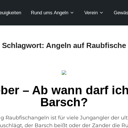
euigkeiten
Rund ums Angeln
Verein
Gewäs
Schlagwort:
Angeln auf Raubfische
ber – Ab wann darf ic
Barsch?
ig Raubfischangeln ist für viele Jungangler der ul
chlägt, der Barsch beißt oder der Zander die Ru