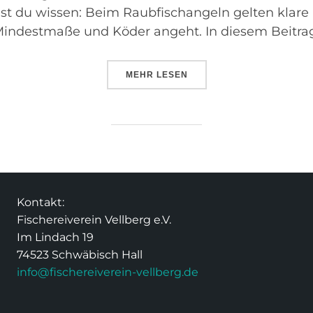
test du wissen: Beim Raubfischangeln gelten klare
Mindestmaße und Köder angeht. In diesem Beitrag 
MEHR
LESEN
Kontakt:
Fischereiverein Vellberg e.V.
Im Lindach 19
74523 Schwäbisch Hall
info@fischereiverein-vellberg.de