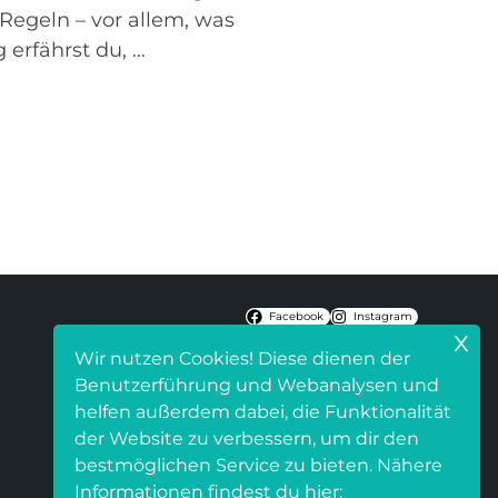
 Regeln – vor allem, was
erfährst du, …
Facebook
Instagram
x
Wir nutzen Cookies! Diese dienen der
Benutzerführung und Webanalysen und
helfen außerdem dabei, die Funktionalität
der Website zu verbessern, um dir den
bestmöglichen Service zu bieten. Nähere
Informationen findest du hier: