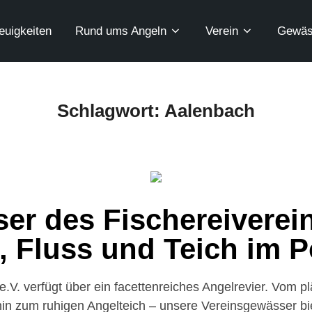
euigkeiten
Rund ums Angeln
Verein
Gewäs
Schlagwort:
​Aalenbach
er des Fischereiverein
 Fluss und Teich im P
 e.V. verfügt über ein facettenreiches Angelrevier. Vom 
 hin zum ruhigen Angelteich – unsere Vereinsgewässer bi