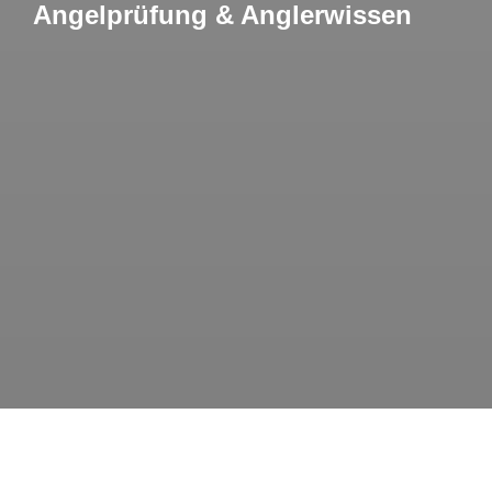
Angelprüfung & Anglerwissen
Willkommen zu deinem ultimativen Angelquiz – dem
großen Wissenstest für alle, die angeln lieben! Ob du