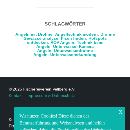
SCHLAGWÖRTER
Angeln mit Drohne
,
Angeltechnik modern
,
Drohne
Gewässeranalyse
,
Fisch finden
,
Hotspots
entdecken
,
ROV Angeln
,
Technik beim
Angeln
,
Unterwasser Kamera
Angeln
,
Unterwasserdrohne
Angeln
,
Unterwassererkundung
© 2025 Fischereiverein Vellberg e.V.
Kontakt
-
Impressum & Datenschutz
x
Wir nutzen Cookies! Diese dienen der
Kontakt:
Benutzerführung und Webanalysen und helfen
Fischereiverein Vellberg e.V.
außerdem dabei, die Funktionalität der Website zu