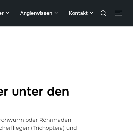
er
Anglerwissen
Kontakt
er unter den
Strohwurm oder Röhrmaden
cherfliegen (Trichoptera) und