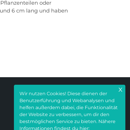
Pflanzenteilen oder
1 und 6 cm lang und haben
x
Facebook
Instagram
Wir nutzen Cookies! Diese dienen der
Benutzerführung und Webanalysen und
helfen außerdem dabei, die Funktionalität
der Website zu verbessern, um dir den
bestmöglichen Service zu bieten. Nähere
Informationen findest du hier: