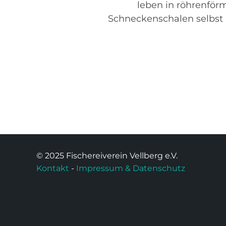
leben in röhrenför
Schneckenschalen selbst 
© 2025 Fischereiverein Vellberg e.V.
Kontakt
-
Impressum & Datenschutz