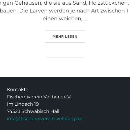
migen Gehäusen, die sie aus Sand, Holzstückchen, 
bauen. Die Larven werden je nach Art zwischen 
einen weichen, …
MEHR
LESEN
Kontakt:
Fischereiverein Vellberg e.V.
Im Lindach 19
74523 Schwäbisch Hall
info@fischereiverein-vellberg.de