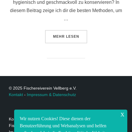
hygienisch und geschmackvoll zu konservieren? In
diesem Beitrag zeige ich dir die besten Methoden, um
…
MEHR
LESEN
© 2025 Fischereiverein Vellberg e.V.
Kontakt
-
Impressum & Datenschutz
x
Wir nutzen Cookies! Diese dienen der
Kontakt:
Benutzerführung und Webanalysen und helfen
Fischereiverein Vellberg e.V.