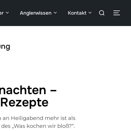
er
Anglerwissen
Kontakt
ung
hnachten –
 Rezepte
h an Heiligabend mehr ist als
d des „Was kochen wir bloß?“.