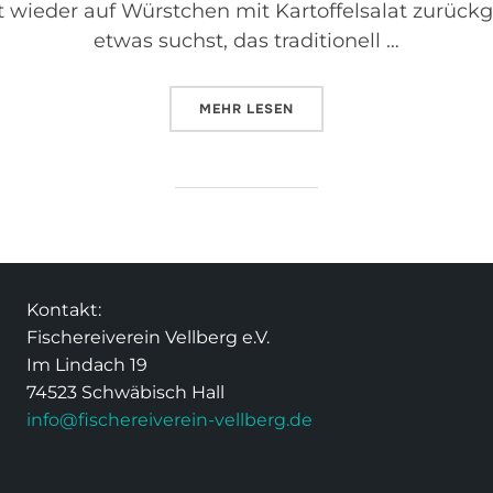
 wieder auf Würstchen mit Kartoffelsalat zurückgr
etwas suchst, das traditionell …
MEHR
LESEN
Kontakt:
Fischereiverein Vellberg e.V.
Im Lindach 19
74523 Schwäbisch Hall
info@fischereiverein-vellberg.de