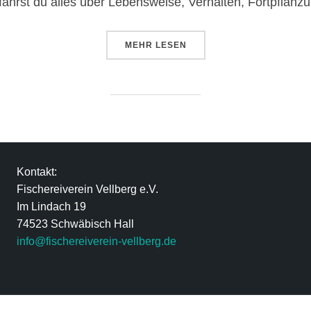
rfährst du alles über Lebensweise, Verhalten, Fortpflan
MEHR
LESEN
Kontakt:
Fischereiverein Vellberg e.V.
Im Lindach 19
74523 Schwäbisch Hall
info@fischereiverein-vellberg.de