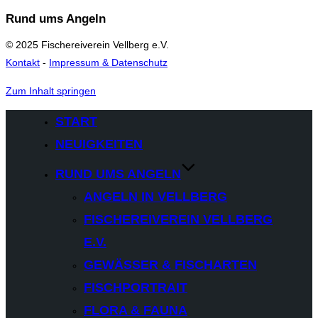
Rund ums Angeln
© 2025 Fischereiverein Vellberg e.V.
Kontakt
-
Impressum & Datenschutz
Zum Inhalt springen
START
NEUIGKEITEN
RUND UMS ANGELN
ANGELN IN VELLBERG
FISCHEREIVEREIN VELLBERG
E.V.
GEWÄSSER & FISCHARTEN
FISCHPORTRAIT
FLORA & FAUNA