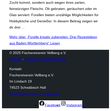
Zucht kommt, sondern auch wegen ihres zarten,
feinwürzigen Fleischs. Ob gebraten, geräuchert oder im
Glas serviert: Forellen bieten unzählige Möglichkeiten für
Hobbyköche und Genießer. In diesem Beitrag zeigen wir
dir drei …
Mehr
über „Forelle kreativ zubereiten: Drei Rezeptideen
aus Baden-Württemberg“
Lesen
© 2025 Fischereiverein Vellberg e.V.
Kontakt
-
Impressum & Datenschutz
Kontakt:
Fischereiverein Vellberg e.V.
Im Lindach 19
74523 Schwäbisch Hall
info@fischereiverein-vellberg.de
Facebook
Instagram