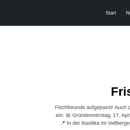
Start
N
Fri
Fischfreunde aufgepasst! Auch di
ein: 📅 Gründonnerstag, 17. Apri
📍 In der Basilika im Vellberg