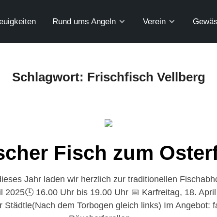
euigkeiten
Rund ums Angeln
Verein
Gewäs
Schlagwort:
Frischfisch Vellberg
scher Fisch zum Oster
eses Jahr laden wir herzlich zur traditionellen Fischab
l 2025🕓 16.00 Uhr bis 19.00 Uhr 📅 Karfreitag, 18. Apr
er Städtle(Nach dem Torbogen gleich links) Im Angebot: f