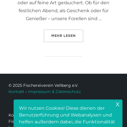
oder auf feine Art geräuchert. Ob für den
festlichen Abend, als Geschenk oder für
Genießer – unsere Forellen sind …
MEHR
LESEN
© 2025 Fischereiverein Vellberg e.V.
Kontakt
-
Impressum & Datenschutz
x
Wir nutzen Cookies! Diese dienen der
Benutzerführung und Webanalysen und
Kontakt:
Fischereiverein Vellberg e.V.
helfen außerdem dabei, die Funktionalität