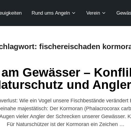
euigkeiten
Rund ums Angeln
Verein
Gewäs
chlagwort:
fischereischaden kormor
am Gewässer – Konfli
aturschutz und Angle
erlust: Wie ein Vogel unsere Fischbestände verändert E
beinahe majestätisch: Der Kormoran (Phalacrocorax carbo)
 Augen vieler Angler der Schrecken unserer Gewässer. Kau
Für Naturschützer ist der Kormoran ein Zeichen …