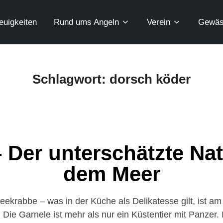
euigkeiten
Rund ums Angeln
Verein
Gewäs
Schlagwort:
dorsch köder
– Der unterschätzte Na
dem Meer
ekrabbe – was in der Küche als Delikatesse gilt, ist a
e Garnele ist mehr als nur ein Küstentier mit Panzer. In 