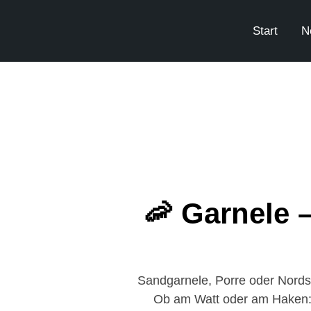
Start
N
🦐 Garnele 
Sandgarnele, Porre oder Nordse
Ob am Watt oder am Haken: Di