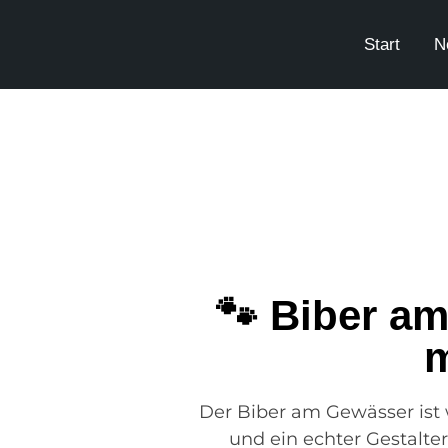
Start
N
🐾 Biber a
m
Der Biber am Gewässer ist w
und ein echter Gestalte