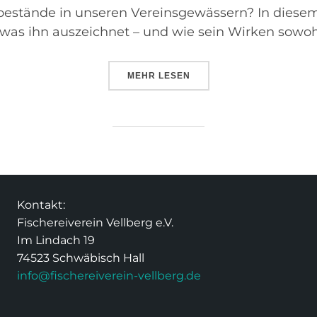
estände in unseren Vereinsgewässern? In diesem 
, was ihn auszeichnet – und wie sein Wirken sowohl
MEHR
LESEN
Kontakt:
Fischereiverein Vellberg e.V.
Im Lindach 19
74523 Schwäbisch Hall
info@fischereiverein-vellberg.de