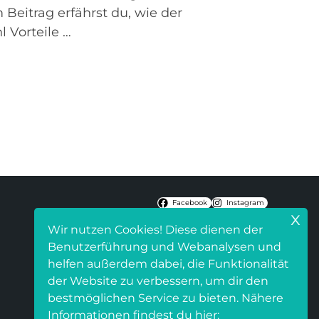
Beitrag erfährst du, wie der
 Vorteile …
Facebook
Instagram
x
Wir nutzen Cookies! Diese dienen der
Benutzerführung und Webanalysen und
helfen außerdem dabei, die Funktionalität
der Website zu verbessern, um dir den
bestmöglichen Service zu bieten. Nähere
Informationen findest du hier: