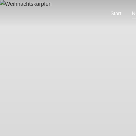
Start
N