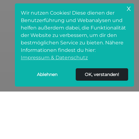
x
Wir nutzen Cookies! Diese dienen der
Benutzerführung und Webanalysen und
helfen außerdem dabei, die Funktionalität
der Website zu verbessern, um dir den
bestmöglichen Service zu bieten. Nähere
Informationen findest du hier:
Impressum & Datenschutz
Ablehnen
OK, verstanden!
Ob Karpfen, Schleie oder Rotfeder – viele
Fischarten bringen feine Gräten mit sich, die das
Essen zur Geduldsprobe machen.
Immer wieder hört man den Satz: